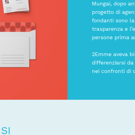
Mungai, dopo anni
progetto di agenz
fondanti sono la 
trasparenza e l’e
persone prima an
2Emme aveva bis
differenziarsi da
nei confronti di 
SI