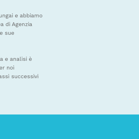
ungai e abbiamo
a di Agenzia
le sue
 e analisi è
er noi
assi successivi