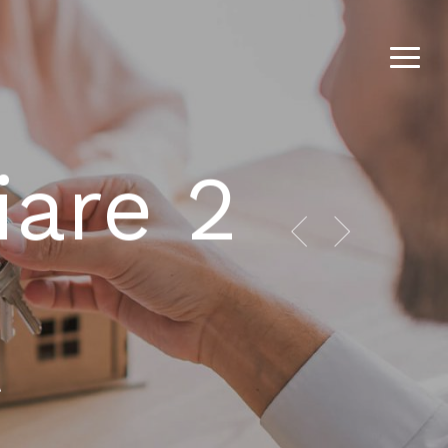
Menu
Menu
iare 2
A