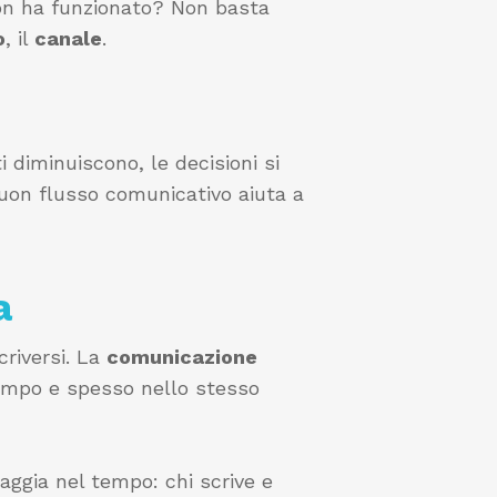
 non ha funzionato? Non basta
o
, il
canale
.
 diminuiscono, le decisioni si
buon flusso comunicativo aiuta a
a
criversi. La
comunicazione
 tempo e spesso nello stesso
iaggia nel tempo: chi scrive e