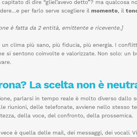
 è capitato di dire “gliel’avevo detto”? ma qualcosa
dere…e per farlo serve scegliere il
momento
, il
ton
ne è fatta da 2 entità, emittente e ricevente.]
clima più sano, più fiducia, più energia. I conflitti
ne si sentono coinvolte e valorizzate. Non solo: un 
vare.
rona? La scelta non è neutr
ne, parlarsi in tempo reale è molto diverso dallo s
lle riunioni, delle telefonate, avviene nello stesso
atezza, della voce, del confronto, della prossemica.
vece è quella delle mail, dei messaggi, dei vocali. V